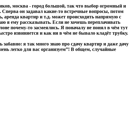
дников, москва - город большой, так что выбор огромный и
ал. Сперва он задавал какие-то встречные вопросы, потом
, аренда квартир и т.д. может происходить напрямую с
жаю я ему рассказывать. Если не хочешь переплачивать
оне почему-то засмеялись. Я поначалу не понял в чём тут
быстро извиняется и как ни в чём не бывало кладёт трубку.
 забавно: я так много знаю про сдачу квартир и даже дачу
чень легко для вас организуем”! В общем, случайные