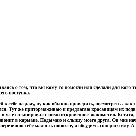
ваясь о том, что вы кому-то помогли или сделали для кого-то
его поступка.
 к себе на дачу, ну как обычно проверить, посмотреть - как 
ялся. Тут же притормаживаю и предлагаю красавицам их подве
и, я уже спланировал с ними откровенное знакомство. Кстати
вонит в кармане. Подымаю и слышу моего друга. Он мне начи
 перезвоню тебе малость попозже, и обсудим - говорю я ему. А