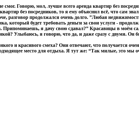
 не смог. Говорю, мол, лучше всего аренда квартир без посре
 квартир без посредников, то я ему объяснил всё, что сам зн
оче, разговор продолжался очень долго. ”Любая недвижимость
ка, который будет требовать деньги за свои услуги - продол
. Припоминаешь, я дачу свою сдавал?” Красавицы в моём сал
нкой? Улыбаюсь, я говорю, что да, и даже сразу с двумя. Он 
кого и красивого смеха? Они отвечают, что получается очень
одходящее место для отдыха. Я тут же: “Так милые, это мы о