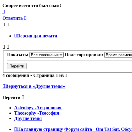
Скорее всего это был спам!
Вернуться
к
Ответить
началу
Версия для печати
Показать:
Поле сортировки:
4 сообщения • Страница
1
из
1
Вернуться в «Другие темы»
Перейти
Astrology -Астрология
Theosophy -Теософия
Другие темы
На главную страницу
Форум сайта - Om Tat Sat. Обсу