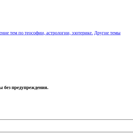
ение тем по теософии, астрологии, эзотерике.
Другие темы
ы без предупреждения.