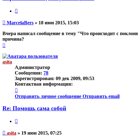
Цитата
Непрочитанное
MarcelaBers
»
18 июн 2015, 15:03
сообщение
Вчера написал сообщение в тему "Что происходит с поклонн
причина?
Вернуться
к
началу
asita
Администратор
Сообщения:
78
Зарегистрирован:
09 дек 2009, 09:53
Контактная информация:
Контактная
информация
Отправить личное сообщение
Отправить email
пользователя
asita
Re: Помощь сама собой
Цитата
Непрочитанное
asita
»
19 июн 2015, 07:25
сообщение