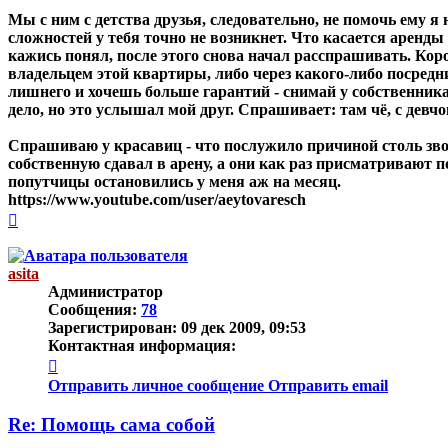
Мы с ним с детства друзья, следовательно, не помочь ему я
сложностей у тебя точно не возникнет. Что касается аренды
кажись понял, после этого снова начал расспрашивать. Кор
владельцем этой квартиры, либо через какого-либо посредни
лишнего и хочешь больше гарантий - снимай у собственника
дело, но это услышал мой друг. Спрашивает: там чё, с девчо
Спрашиваю у красавиц - что послужило причиной столь звон
собственную сдавал в арену, а они как раз присматривают п
попутчицы остановились у меня аж на месяц.
https://www.youtube.com/user/aeytovaresch
Вернуться
к
началу
asita
Администратор
Сообщения:
78
Зарегистрирован:
09 дек 2009, 09:53
Контактная информация:
Контактная
информация
Отправить личное сообщение
Отправить email
пользователя
asita
Re: Помощь сама собой