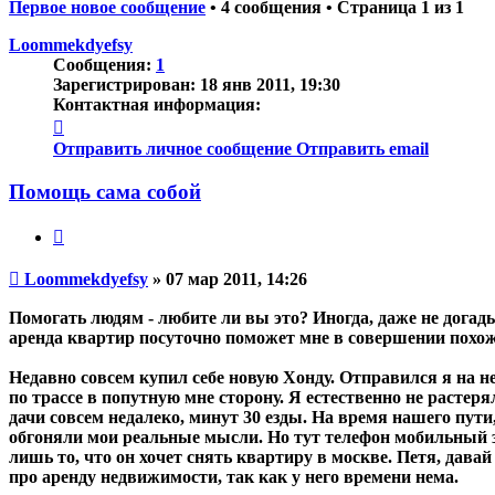
Первое новое сообщение
• 4 сообщения • Страница
1
из
1
Loommekdyefsy
Сообщения:
1
Зарегистрирован:
18 янв 2011, 19:30
Контактная информация:
Контактная
информация
Отправить личное сообщение
Отправить email
пользователя
Loommekdyefsy
Помощь сама собой
Цитата
Непрочитанное
Loommekdyefsy
»
07 мар 2011, 14:26
сообщение
Помогать людям - любите ли вы это? Иногда, даже не догады
аренда квартир посуточно поможет мне в совершении похож
Недавно совсем купил себе новую Хонду. Отправился я на ней
по трассе в попутную мне сторону. Я естественно не растер
дачи совсем недалеко, минут 30 езды. На время нашего пут
обгоняли мои реальные мысли. Но тут телефон мобильный з
лишь то, что он хочет снять квартиру в москве. Петя, давай
про аренду недвижимости, так как у него времени нема.