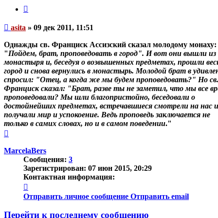
Цитата
Непрочитанное
asita
»
09 дек 2011, 11:51
сообщение
Однажды св. Франциск Ассизский сказал молодому монаху:
"
Пойдем, брат, проповедовать в город". И вот они вышли из
монастыря и, беседуя о возвышенных предметах, прошли вес
город и снова вернулись в монастырь. Молодой брат в удивле
спросил: "Отец, а когда же мы будем проповедовать?" Но св
Франциск сказал: "Брат, разве ты не заметил, что мы все в
проповедовали? Мы шли благопристойно, беседовали о
достойнейших предметах, встречавшиеся смотрели на нас 
получали мир и успокоение.
Ведь проповедь заключается не
только в самих словах, но и в самом поведении
."
Вернуться
к
началу
MarcelaBers
Сообщения:
3
Зарегистрирован:
07 июн 2015, 20:29
Контактная информация:
Контактная
информация
Отправить личное сообщение
Отправить email
пользователя
MarcelaBers
Перейти к последнему сообщению