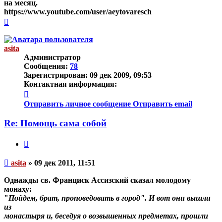
на месяц.
https://www.youtube.com/user/aeytovaresch
Вернуться
к
началу
asita
Администратор
Сообщения:
78
Зарегистрирован:
09 дек 2009, 09:53
Контактная информация:
Контактная
информация
Отправить личное сообщение
Отправить email
пользователя
asita
Re: Помощь сама собой
Цитата
Непрочитанное
asita
»
09 дек 2011, 11:51
сообщение
Однажды св. Франциск Ассизский сказал молодому
монаху:
"
Пойдем, брат, проповедовать в город". И вот они вышли
из
монастыря и, беседуя о возвышенных предметах, прошли