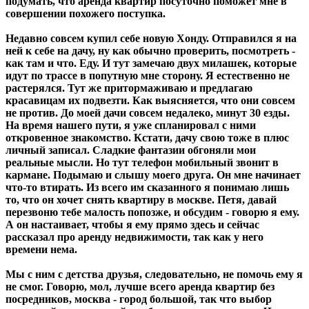
подумать, что аренда квартир посуточно поможет мне в
совершении похожего поступка.
Недавно совсем купил себе новую Хонду. Отправился я на
ней к себе на дачу, ну как обычно проверить, посмотреть -
как там и что. Еду. И тут замечаю двух милашек, которые
идут по трассе в попутную мне сторону. Я естественно не
растерялся. Тут же притормаживаю и предлагаю
красавицам их подвезти. Как выясняется, что они совсем
не против. До моей дачи совсем недалеко, минут 30 езды.
На время нашего пути, я уже спланировал с ними
откровенное знакомство. Кстати, дачу свою тоже в плюс
личный записал. Сладкие фантазии обгоняли мои
реальные мысли. Но тут телефон мобильный звонит в
кармане. Подымаю и слышу моего друга. Он мне начинает
что-то втирать. Из всего им сказанного я понимаю лишь
то, что он хочет снять квартиру в москве. Петя, давай
перезвоню тебе малость попозже, и обсудим - говорю я ему.
А он настаивает, чтобы я ему прямо здесь и сейчас
рассказал про аренду недвижимости, так как у него
времени нема.
Мы с ним с детства друзья, следовательно, не помочь ему я
не смог. Говорю, мол, лучше всего аренда квартир без
посредников, москва - город большой, так что выбор