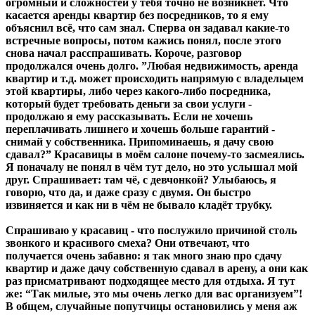
огромный и сложностей у тебя точно не возникнет. Что
касается аренды квартир без посредников, то я ему
объяснил всё, что сам знал. Сперва он задавал какие-то
встречные вопросы, потом кажись понял, после этого
снова начал расспрашивать. Короче, разговор
продолжался очень долго. ”Любая недвижимость, аренда
квартир и т.д. может происходить напрямую с владельцем
этой квартиры, либо через какого-либо посредника,
который будет требовать деньги за свои услуги -
продолжаю я ему рассказывать. Если не хочешь
переплачивать лишнего и хочешь больше гарантий -
снимай у собственника. Припоминаешь, я дачу свою
сдавал?” Красавицы в моём салоне почему-то засмеялись.
Я поначалу не понял в чём тут дело, но это услышал мой
друг. Спрашивает: там чё, с девчонкой? Улыбаюсь, я
говорю, что да, и даже сразу с двумя. Он быстро
извиняется и как ни в чём не бывало кладёт трубку.
Спрашиваю у красавиц - что послужило причиной столь
звонкого и красивого смеха? Они отвечают, что
получается очень забавно: я так много знаю про сдачу
квартир и даже дачу собственную сдавал в арену, а они как
раз присматривают подходящее место для отдыха. Я тут
же: “Так милые, это мы очень легко для вас организуем”!
В общем, случайные попутчицы остановились у меня аж