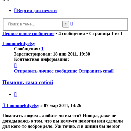
Версия для печати
Расширенный
Поиск
поиск
Первое новое сообщение
• 4 сообщения • Страница
1
из
1
Loommekdyefsy
Сообщения:
1
Зарегистрирован:
18 янв 2011, 19:30
Контактная информация:
Контактная
информация
Отправить личное сообщение
Отправить email
пользователя
Loommekdyefsy
Помощь сама собой
Цитата
Непрочитанное
Loommekdyefsy
»
07 мар 2011, 14:26
сообщение
Помогать людям - любите ли вы это? Иногда, даже не
догадываясь о том, что вы кому-то помогли или сделали
для кого-то доброе дело. Уж точно, я в жизни бы не мог