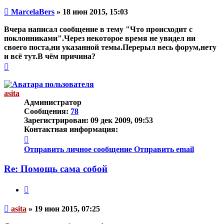
Непрочитанное
MarcelaBers
»
18 июн 2015, 15:03
сообщение
Вчера написал сообщение в тему "Что происходит с
поклонниками".Через некоторое время не увидел ни
своего поста,ни указанной темы.Перерыл весь форум,нету
и всё тут.В чём причина?
Вернуться
к
началу
asita
Администратор
Сообщения:
78
Зарегистрирован:
09 дек 2009, 09:53
Контактная информация:
Контактная
информация
Отправить личное сообщение
Отправить email
пользователя
asita
Re: Помощь сама собой
Цитата
Непрочитанное
asita
»
19 июн 2015, 07:25
сообщение