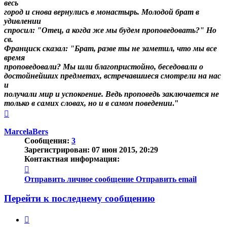
весь
город и снова вернулись в монастырь. Молодой брат в
удивлении
спросил: "Отец, а когда же мы будем проповедовать?" Но
св.
Франциск сказал: "Брат, разве ты не заметил, что мы все
время
проповедовали? Мы шли благопристойно, беседовали о
достойнейших предметах, встречавшиеся смотрели на нас
и
получали мир и успокоение.
Ведь проповедь заключается не
только в самих словах, но и в самом поведении
."
Вернуться
к
началу
MarcelaBers
Сообщения:
3
Зарегистрирован:
07 июн 2015, 20:29
Контактная информация:
Контактная
информация
Отправить личное сообщение
Отправить email
пользователя
MarcelaBers
Перейти к последнему сообщению
Цитата