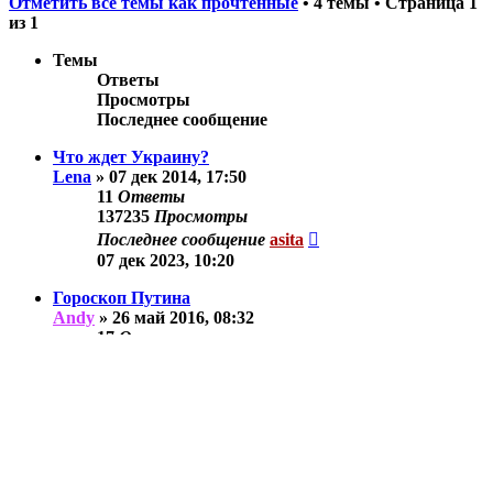
Отметить все темы как прочтённые
• 4 темы • Страница
1
из
1
Темы
Ответы
Просмотры
Последнее сообщение
Что ждет Украину?
Lena
»
07 дек 2014, 17:50
11
Ответы
137235
Просмотры
Последнее сообщение
asita
07 дек 2023, 10:20
Гороскоп Путина
Andy
»
26 май 2016, 08:32
17
Ответы
180089
Просмотры
Последнее сообщение
asita
05 ноя 2018, 14:17
Разное
asita
»
23 апр 2012, 08:08
4
Ответы