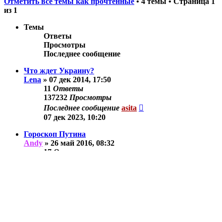
Отметить все темы как прочтённые
• 4 темы • Страница
1
из
1
Темы
Ответы
Просмотры
Последнее сообщение
Что ждет Украину?
Lena
»
07 дек 2014, 17:50
11
Ответы
137232
Просмотры
Последнее сообщение
asita
07 дек 2023, 10:20
Гороскоп Путина
Andy
»
26 май 2016, 08:32
17
Ответы
180088
Просмотры
Последнее сообщение
asita
05 ноя 2018, 14:17
Разное
asita
»
23 апр 2012, 08:08
4
Ответы