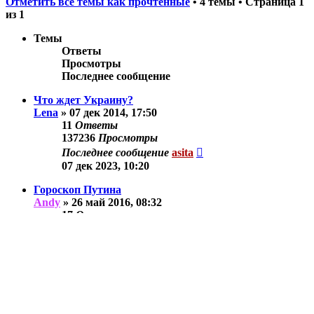
Отметить все темы как прочтённые
• 4 темы • Страница
1
из
1
Темы
Ответы
Просмотры
Последнее сообщение
Что ждет Украину?
Lena
»
07 дек 2014, 17:50
11
Ответы
137236
Просмотры
Последнее сообщение
asita
07 дек 2023, 10:20
Гороскоп Путина
Andy
»
26 май 2016, 08:32
17
Ответы
180089
Просмотры
Последнее сообщение
asita
05 ноя 2018, 14:17
Разное
asita
»
23 апр 2012, 08:08
4
Ответы