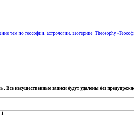
ение тем по теософии, астрологии, эзотерике.
Theosophy -Теософ
 . Все несущественные записи будут удалены без предупрежд
з
1