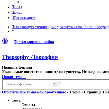
FAQ
Вход
Регистрация
На главную страницу
Форум сайта - Om Tat Sat. Обсужд
Поиск
🔞
Третья мировая война
Theosophy -Теософия
Правила форума
Уважаемые посетители пишите по существу. Не надо спамить
Новая тема
Расширенный
Поиск
поиск
Отметить все темы как прочтённые
• 1 тема • Страница
1
и
Темы
Ответы