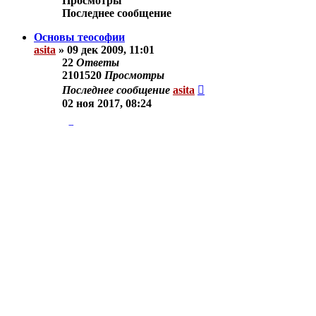
Просмотры
Последнее сообщение
Основы теософии
asita
»
09 дек 2009, 11:01
22
Ответы
2101520
Просмотры
Последнее сообщение
asita
02 ноя 2017, 08:24
Новая тема
Показать:
Поле сортировки:
Отметить все темы как прочтённые
• 1 тема • Страница
1
и
Вернуться к списку форумов
Перейти
Astrology -Астрология
Theosophy -Теософия
Другие темы