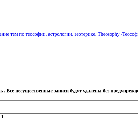
ение тем по теософии, астрологии, эзотерике.
Theosophy -Теософ
 . Все несущественные записи будут удалены без предупрежд
з
1