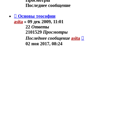
Просмотры
Последнее сообщение
Основы теософии
asita
»
09 дек 2009, 11:01
22
Ответы
2101529
Просмотры
Последнее сообщение
asita
02 ноя 2017, 08:24
Новая тема
Показать:
Поле сортировки:
Отметить все темы как прочтённые
• 1 тема • Страница
1
и
Вернуться к списку форумов
Перейти
Astrology -Астрология
Theosophy -Теософия