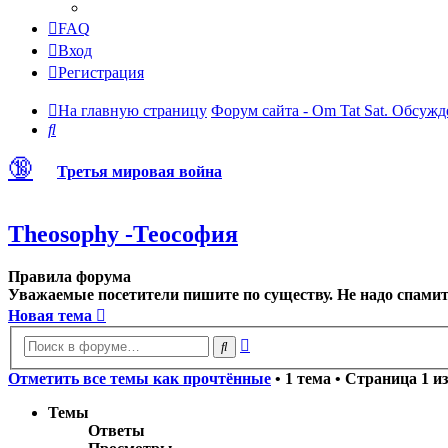
FAQ
Вход
Регистрация
На главную страницу
Форум сайта - Om Tat Sat. Обсужд
Поиск
🔞
Третья мировая война
Theosophy -Теософия
Правила форума
Уважаемые посетители пишите по существу. Не надо спамить
Новая тема
Расширенный
Поиск
поиск
Отметить все темы как прочтённые
• 1 тема • Страница
1
и
Темы
Ответы