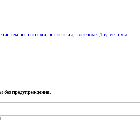
ение тем по теософии, астрологии, эзотерике.
Другие темы
ы без предупреждения.
1