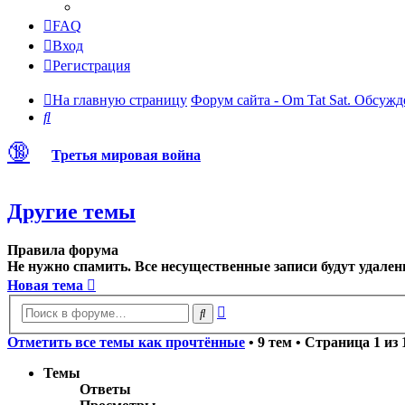
FAQ
Вход
Регистрация
На главную страницу
Форум сайта - Om Tat Sat. Обсужд
Поиск
🔞
Третья мировая война
Другие темы
Правила форума
Не нужно спамить. Все несущественные записи будут удален
Новая тема
Расширенный
Поиск
поиск
Отметить все темы как прочтённые
• 9 тем • Страница
1
из
Темы
Ответы