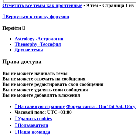
Отметить все темы как прочтённые
• 9 тем • Страница
1
из
Вернуться к списку форумов
Перейти
Astrology -Астрология
Theosophy -Теософия
Другие темы
Права доступа
Вы
не можете
начинать темы
Вы
не можете
отвечать на сообщения
Вы
не можете
редактировать свои сообщения
Вы
не можете
удалять свои сообщения
Вы
не можете
добавлять вложения
На главную страницу
Форум сайта - Om Tat Sat. Обсу
Часовой пояс:
UTC+03:00
Удалить cookies
Пользователи
Наша команда