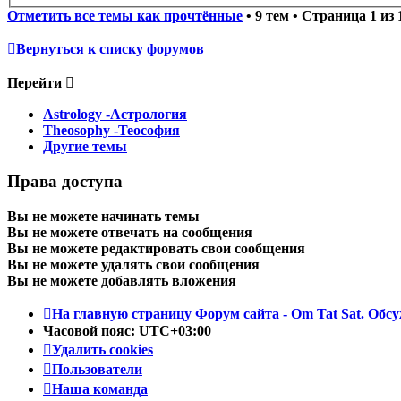
Отметить все темы как прочтённые
• 9 тем • Страница
1
из
Вернуться к списку форумов
Перейти
Astrology -Астрология
Theosophy -Теософия
Другие темы
Права доступа
Вы
не можете
начинать темы
Вы
не можете
отвечать на сообщения
Вы
не можете
редактировать свои сообщения
Вы
не можете
удалять свои сообщения
Вы
не можете
добавлять вложения
На главную страницу
Форум сайта - Om Tat Sat. Обсу
Часовой пояс:
UTC+03:00
Удалить cookies
Пользователи
Наша команда