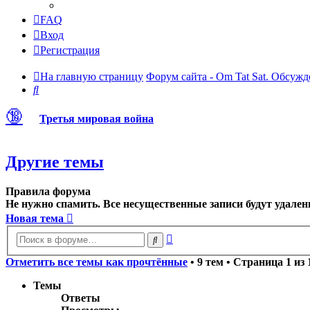
FAQ
Вход
Регистрация
На главную страницу
Форум сайта - Om Tat Sat. Обсужд
Поиск
🔞
Третья мировая война
Другие темы
Правила форума
Не нужно спамить. Все несущественные записи будут удален
Новая тема
Расширенный
Поиск
поиск
Отметить все темы как прочтённые
• 9 тем • Страница
1
из
Темы
Ответы