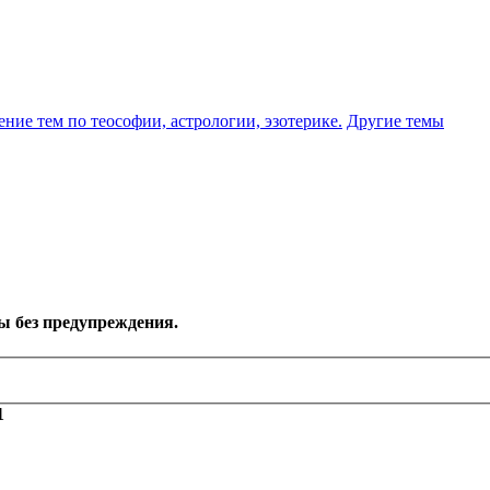
ение тем по теософии, астрологии, эзотерике.
Другие темы
ы без предупреждения.
1