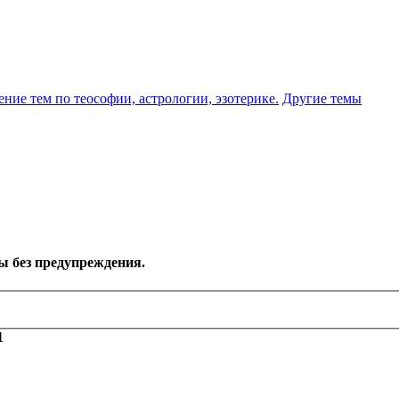
ение тем по теософии, астрологии, эзотерике.
Другие темы
ы без предупреждения.
1