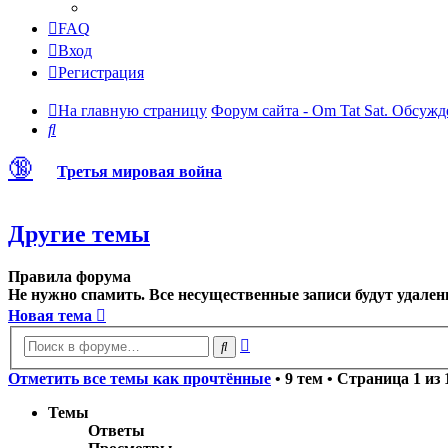
FAQ
Вход
Регистрация
На главную страницу
Форум сайта - Om Tat Sat. Обсужд
Поиск
🔞
Третья мировая война
Другие темы
Правила форума
Не нужно спамить. Все несущественные записи будут удален
Новая тема
Расширенный
Поиск
поиск
Отметить все темы как прочтённые
• 9 тем • Страница
1
из
Темы
Ответы