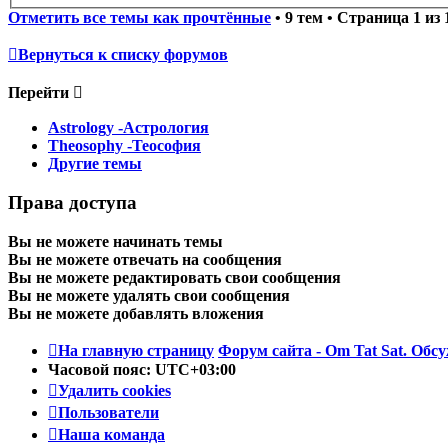
Отметить все темы как прочтённые
• 9 тем • Страница
1
из
Вернуться к списку форумов
Перейти
Astrology -Астрология
Theosophy -Теософия
Другие темы
Права доступа
Вы
не можете
начинать темы
Вы
не можете
отвечать на сообщения
Вы
не можете
редактировать свои сообщения
Вы
не можете
удалять свои сообщения
Вы
не можете
добавлять вложения
На главную страницу
Форум сайта - Om Tat Sat. Обсу
Часовой пояс:
UTC+03:00
Удалить cookies
Пользователи
Наша команда