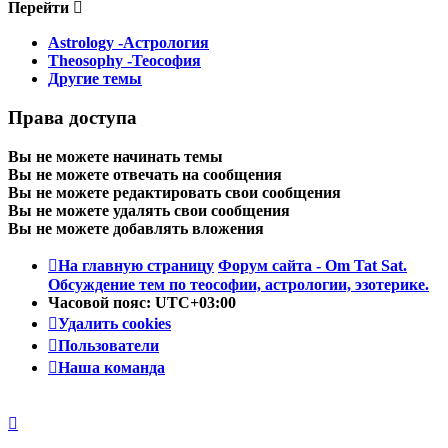
Перейти
Astrology -Астрология
Theosophy -Теософия
Другие темы
Права доступа
Вы
не можете
начинать темы
Вы
не можете
отвечать на сообщения
Вы
не можете
редактировать свои сообщения
Вы
не можете
удалять свои сообщения
Вы
не можете
добавлять вложения
На главную страницу
Форум сайта - Om Tat Sat.
Обсуждение тем по теософии, астрологии, эзотерике.
Часовой пояс:
UTC+03:00
Удалить cookies
Пользователи
Наша команда