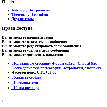
Перейти
Astrology -Астрология
Theosophy -Теософия
Другие темы
Права доступа
Вы
не можете
начинать темы
Вы
не можете
отвечать на сообщения
Вы
не можете
редактировать свои сообщения
Вы
не можете
удалять свои сообщения
Вы
не можете
добавлять вложения
На главную страницу
Форум сайта - Om Tat Sat.
Обсуждение тем по теософии, астрологии, эзотерике.
Часовой пояс:
UTC+03:00
Удалить cookies
Пользователи
Наша команда