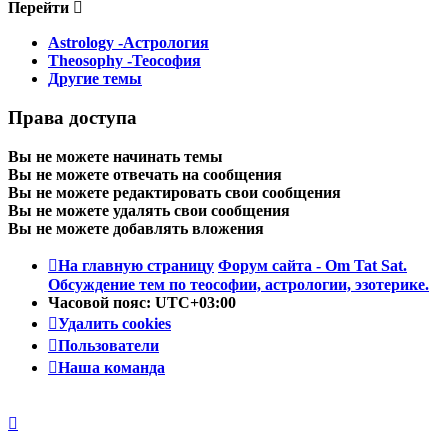
Перейти
Astrology -Астрология
Theosophy -Теософия
Другие темы
Права доступа
Вы
не можете
начинать темы
Вы
не можете
отвечать на сообщения
Вы
не можете
редактировать свои сообщения
Вы
не можете
удалять свои сообщения
Вы
не можете
добавлять вложения
На главную страницу
Форум сайта - Om Tat Sat.
Обсуждение тем по теософии, астрологии, эзотерике.
Часовой пояс:
UTC+03:00
Удалить cookies
Пользователи
Наша команда