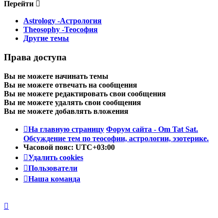
Перейти
Astrology -Астрология
Theosophy -Теософия
Другие темы
Права доступа
Вы
не можете
начинать темы
Вы
не можете
отвечать на сообщения
Вы
не можете
редактировать свои сообщения
Вы
не можете
удалять свои сообщения
Вы
не можете
добавлять вложения
На главную страницу
Форум сайта - Om Tat Sat.
Обсуждение тем по теософии, астрологии, эзотерике.
Часовой пояс:
UTC+03:00
Удалить cookies
Пользователи
Наша команда