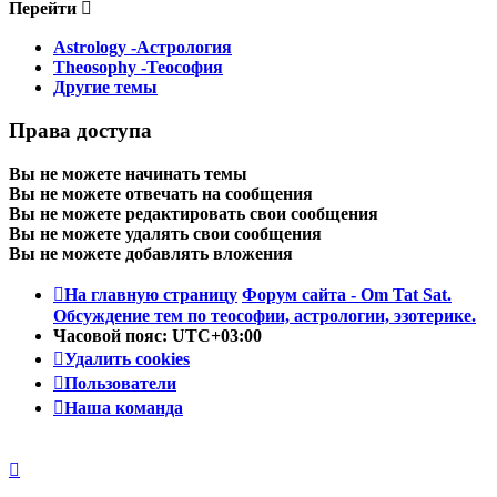
Перейти
Astrology -Астрология
Theosophy -Теософия
Другие темы
Права доступа
Вы
не можете
начинать темы
Вы
не можете
отвечать на сообщения
Вы
не можете
редактировать свои сообщения
Вы
не можете
удалять свои сообщения
Вы
не можете
добавлять вложения
На главную страницу
Форум сайта - Om Tat Sat.
Обсуждение тем по теософии, астрологии, эзотерике.
Часовой пояс:
UTC+03:00
Удалить cookies
Пользователи
Наша команда