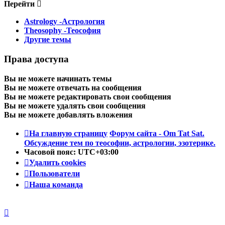
Перейти
Astrology -Астрология
Theosophy -Теософия
Другие темы
Права доступа
Вы
не можете
начинать темы
Вы
не можете
отвечать на сообщения
Вы
не можете
редактировать свои сообщения
Вы
не можете
удалять свои сообщения
Вы
не можете
добавлять вложения
На главную страницу
Форум сайта - Om Tat Sat.
Обсуждение тем по теософии, астрологии, эзотерике.
Часовой пояс:
UTC+03:00
Удалить cookies
Пользователи
Наша команда