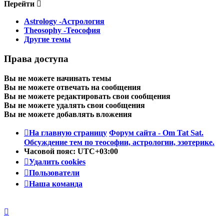
Перейти
Astrology -Астрология
Theosophy -Теософия
Другие темы
Права доступа
Вы
не можете
начинать темы
Вы
не можете
отвечать на сообщения
Вы
не можете
редактировать свои сообщения
Вы
не можете
удалять свои сообщения
Вы
не можете
добавлять вложения
На главную страницу
Форум сайта - Om Tat Sat.
Обсуждение тем по теософии, астрологии, эзотерике.
Часовой пояс:
UTC+03:00
Удалить cookies
Пользователи
Наша команда