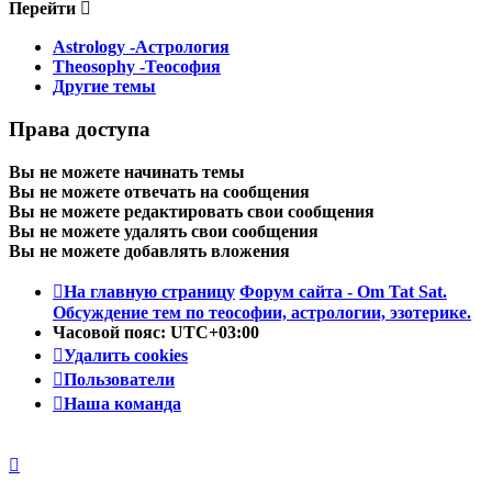
Перейти
Astrology -Астрология
Theosophy -Теософия
Другие темы
Права доступа
Вы
не можете
начинать темы
Вы
не можете
отвечать на сообщения
Вы
не можете
редактировать свои сообщения
Вы
не можете
удалять свои сообщения
Вы
не можете
добавлять вложения
На главную страницу
Форум сайта - Om Tat Sat.
Обсуждение тем по теософии, астрологии, эзотерике.
Часовой пояс:
UTC+03:00
Удалить cookies
Пользователи
Наша команда