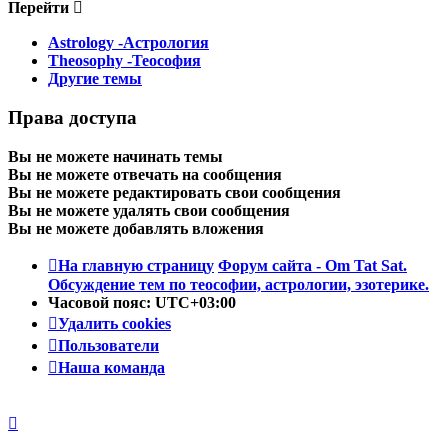
Перейти
Astrology -Астрология
Theosophy -Теософия
Другие темы
Права доступа
Вы
не можете
начинать темы
Вы
не можете
отвечать на сообщения
Вы
не можете
редактировать свои сообщения
Вы
не можете
удалять свои сообщения
Вы
не можете
добавлять вложения
На главную страницу
Форум сайта - Om Tat Sat.
Обсуждение тем по теософии, астрологии, эзотерике.
Часовой пояс:
UTC+03:00
Удалить cookies
Пользователи
Наша команда