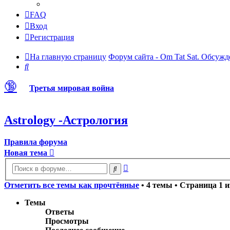
FAQ
Вход
Регистрация
На главную страницу
Форум сайта - Om Tat Sat. Обсужд
Поиск
🔞
Третья мировая война
Astrology -Астрология
Правила форума
Новая тема
Расширенный
Поиск
поиск
Отметить все темы как прочтённые
• 4 темы • Страница
1
и
Темы
Ответы
Просмотры