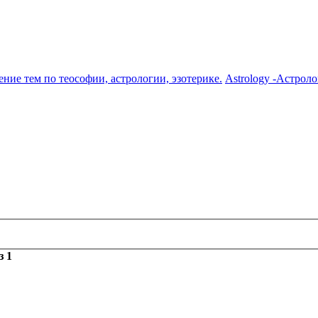
ение тем по теософии, астрологии, эзотерике.
Astrology -Астрол
з
1