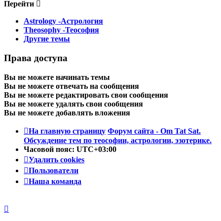
Перейти
Astrology -Астрология
Theosophy -Теософия
Другие темы
Права доступа
Вы
не можете
начинать темы
Вы
не можете
отвечать на сообщения
Вы
не можете
редактировать свои сообщения
Вы
не можете
удалять свои сообщения
Вы
не можете
добавлять вложения
На главную страницу
Форум сайта - Om Tat Sat.
Обсуждение тем по теософии, астрологии, эзотерике.
Часовой пояс:
UTC+03:00
Удалить cookies
Пользователи
Наша команда