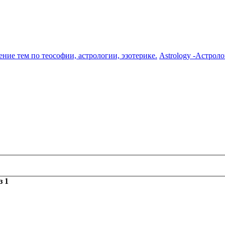
ение тем по теософии, астрологии, эзотерике.
Astrology -Астрол
з
1