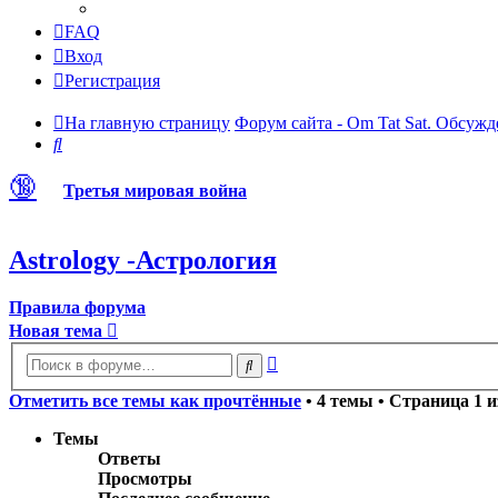
FAQ
Вход
Регистрация
На главную страницу
Форум сайта - Om Tat Sat. Обсужд
Поиск
🔞
Третья мировая война
Astrology -Астрология
Правила форума
Новая тема
Расширенный
Поиск
поиск
Отметить все темы как прочтённые
• 4 темы • Страница
1
и
Темы
Ответы
Просмотры