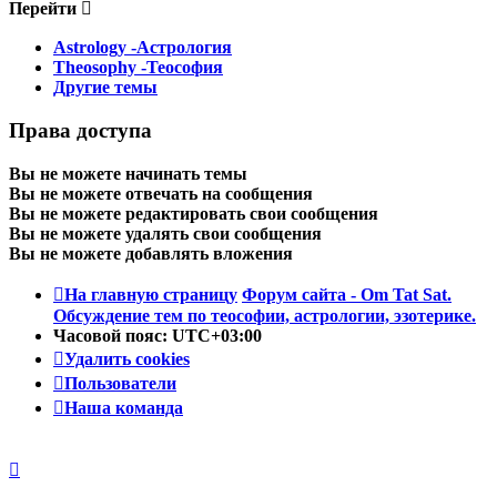
Перейти
Astrology -Астрология
Theosophy -Теософия
Другие темы
Права доступа
Вы
не можете
начинать темы
Вы
не можете
отвечать на сообщения
Вы
не можете
редактировать свои сообщения
Вы
не можете
удалять свои сообщения
Вы
не можете
добавлять вложения
На главную страницу
Форум сайта - Om Tat Sat.
Обсуждение тем по теософии, астрологии, эзотерике.
Часовой пояс:
UTC+03:00
Удалить cookies
Пользователи
Наша команда