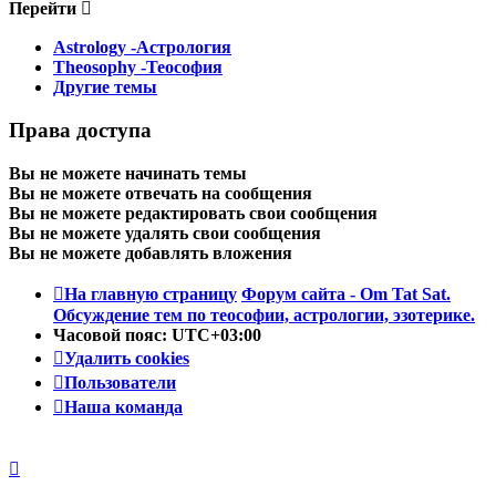
Перейти
Astrology -Астрология
Theosophy -Теософия
Другие темы
Права доступа
Вы
не можете
начинать темы
Вы
не можете
отвечать на сообщения
Вы
не можете
редактировать свои сообщения
Вы
не можете
удалять свои сообщения
Вы
не можете
добавлять вложения
На главную страницу
Форум сайта - Om Tat Sat.
Обсуждение тем по теософии, астрологии, эзотерике.
Часовой пояс:
UTC+03:00
Удалить cookies
Пользователи
Наша команда