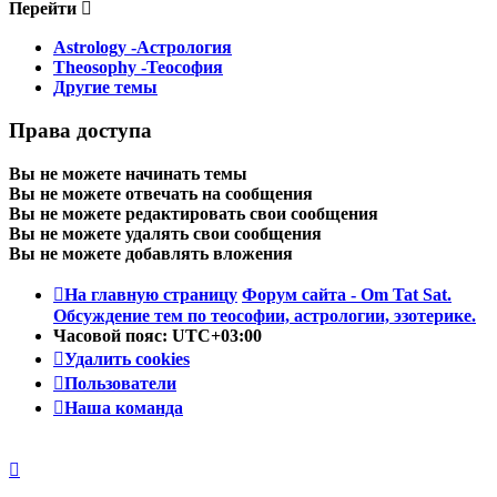
Перейти
Astrology -Астрология
Theosophy -Теософия
Другие темы
Права доступа
Вы
не можете
начинать темы
Вы
не можете
отвечать на сообщения
Вы
не можете
редактировать свои сообщения
Вы
не можете
удалять свои сообщения
Вы
не можете
добавлять вложения
На главную страницу
Форум сайта - Om Tat Sat.
Обсуждение тем по теософии, астрологии, эзотерике.
Часовой пояс:
UTC+03:00
Удалить cookies
Пользователи
Наша команда