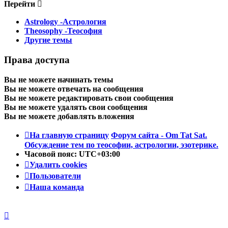
Перейти
Astrology -Астрология
Theosophy -Теософия
Другие темы
Права доступа
Вы
не можете
начинать темы
Вы
не можете
отвечать на сообщения
Вы
не можете
редактировать свои сообщения
Вы
не можете
удалять свои сообщения
Вы
не можете
добавлять вложения
На главную страницу
Форум сайта - Om Tat Sat.
Обсуждение тем по теософии, астрологии, эзотерике.
Часовой пояс:
UTC+03:00
Удалить cookies
Пользователи
Наша команда