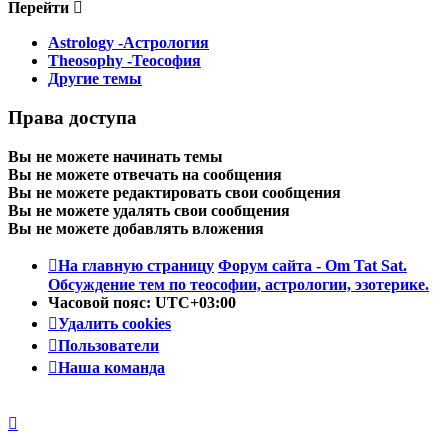
Перейти
Astrology -Астрология
Theosophy -Теософия
Другие темы
Права доступа
Вы
не можете
начинать темы
Вы
не можете
отвечать на сообщения
Вы
не можете
редактировать свои сообщения
Вы
не можете
удалять свои сообщения
Вы
не можете
добавлять вложения
На главную страницу
Форум сайта - Om Tat Sat.
Обсуждение тем по теософии, астрологии, эзотерике.
Часовой пояс:
UTC+03:00
Удалить cookies
Пользователи
Наша команда