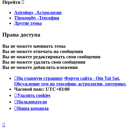
Перейти
Astrology -Астрология
Theosophy -Теософия
Другие темы
Права доступа
Вы
не можете
начинать темы
Вы
не можете
отвечать на сообщения
Вы
не можете
редактировать свои сообщения
Вы
не можете
удалять свои сообщения
Вы
не можете
добавлять вложения
На главную страницу
Форум сайта - Om Tat Sat.
Обсуждение тем по теософии, астрологии, эзотерике.
Часовой пояс:
UTC+03:00
Удалить cookies
Пользователи
Наша команда