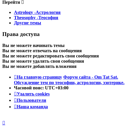
Перейти
Astrology -Астрология
Theosophy -Теософия
Другие темы
Права доступа
Вы
не можете
начинать темы
Вы
не можете
отвечать на сообщения
Вы
не можете
редактировать свои сообщения
Вы
не можете
удалять свои сообщения
Вы
не можете
добавлять вложения
На главную страницу
Форум сайта - Om Tat Sat.
Обсуждение тем по теософии, астрологии, эзотерике.
Часовой пояс:
UTC+03:00
Удалить cookies
Пользователи
Наша команда