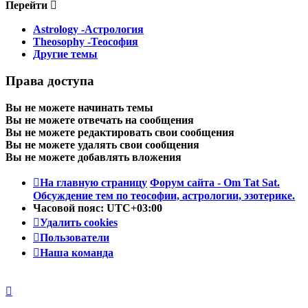
Перейти
Astrology -Астрология
Theosophy -Теософия
Другие темы
Права доступа
Вы
не можете
начинать темы
Вы
не можете
отвечать на сообщения
Вы
не можете
редактировать свои сообщения
Вы
не можете
удалять свои сообщения
Вы
не можете
добавлять вложения
На главную страницу
Форум сайта - Om Tat Sat.
Обсуждение тем по теософии, астрологии, эзотерике.
Часовой пояс:
UTC+03:00
Удалить cookies
Пользователи
Наша команда