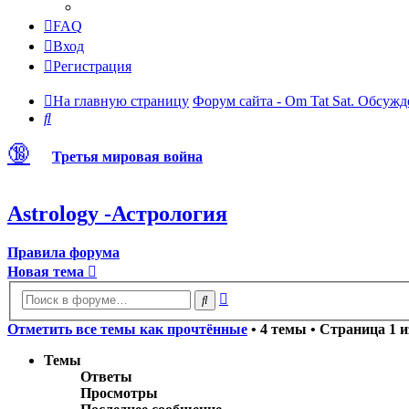
FAQ
Вход
Регистрация
На главную страницу
Форум сайта - Om Tat Sat. Обсужд
Поиск
🔞
Третья мировая война
Astrology -Астрология
Правила форума
Новая тема
Расширенный
Поиск
поиск
Отметить все темы как прочтённые
• 4 темы • Страница
1
и
Темы
Ответы
Просмотры