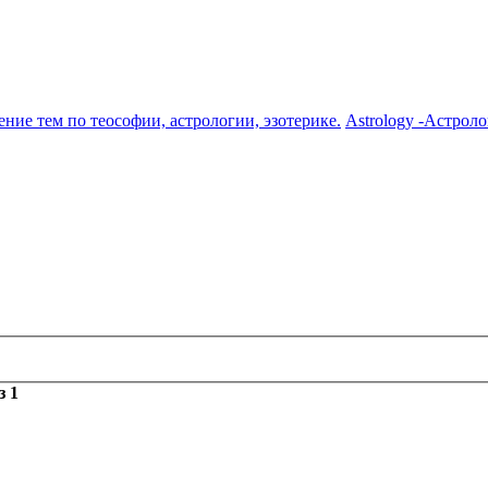
ение тем по теософии, астрологии, эзотерике.
Astrology -Астрол
з
1