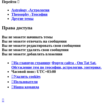
Перейти
Astrology -Астрология
Theosophy -Теософия
Другие темы
Права доступа
Вы
не можете
начинать темы
Вы
не можете
отвечать на сообщения
Вы
не можете
редактировать свои сообщения
Вы
не можете
удалять свои сообщения
Вы
не можете
добавлять вложения
На главную страницу
Форум сайта - Om Tat Sat.
Обсуждение тем по теософии, астрологии, эзотерике.
Часовой пояс:
UTC+03:00
Удалить cookies
Пользователи
Наша команда