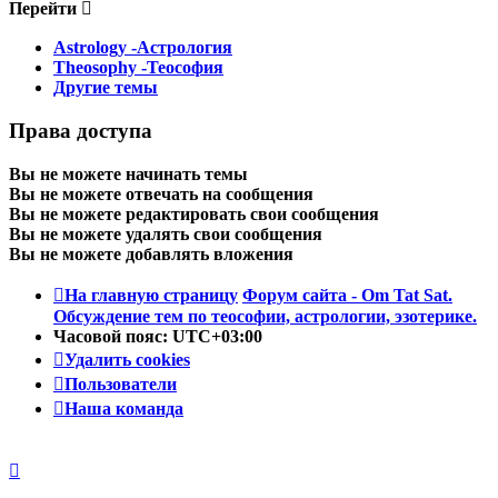
Перейти
Astrology -Астрология
Theosophy -Теософия
Другие темы
Права доступа
Вы
не можете
начинать темы
Вы
не можете
отвечать на сообщения
Вы
не можете
редактировать свои сообщения
Вы
не можете
удалять свои сообщения
Вы
не можете
добавлять вложения
На главную страницу
Форум сайта - Om Tat Sat.
Обсуждение тем по теософии, астрологии, эзотерике.
Часовой пояс:
UTC+03:00
Удалить cookies
Пользователи
Наша команда