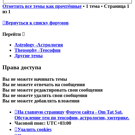
Отметить все темы как прочтённые
• 1 тема • Страница
1
из
1
Вернуться к списку форумов
Перейти
Astrology -Астрология
Theosophy -Теософия
Другие темы
Права доступа
Вы
не можете
начинать темы
Вы
не можете
отвечать на сообщения
Вы
не можете
редактировать свои сообщения
Вы
не можете
удалять свои сообщения
Вы
не можете
добавлять вложения
На главную страницу
Форум сайта - Om Tat Sat.
Обсуждение тем по теософии, астрологии, эзотерике.
Часовой пояс:
UTC+03:00
Удалить cookies