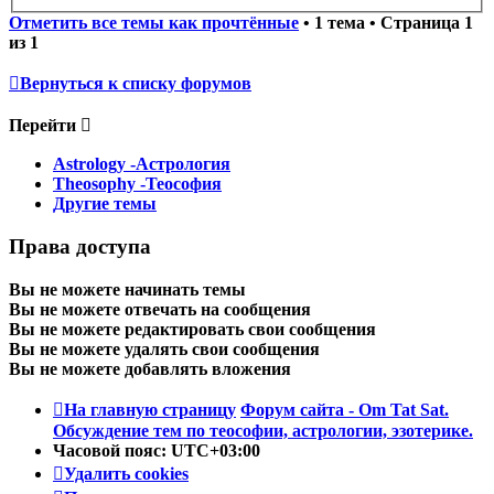
Отметить все темы как прочтённые
• 1 тема • Страница
1
из
1
Вернуться к списку форумов
Перейти
Astrology -Астрология
Theosophy -Теософия
Другие темы
Права доступа
Вы
не можете
начинать темы
Вы
не можете
отвечать на сообщения
Вы
не можете
редактировать свои сообщения
Вы
не можете
удалять свои сообщения
Вы
не можете
добавлять вложения
На главную страницу
Форум сайта - Om Tat Sat.
Обсуждение тем по теософии, астрологии, эзотерике.
Часовой пояс:
UTC+03:00
Удалить cookies