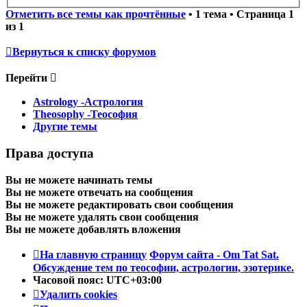
Отметить все темы как прочтённые
• 1 тема • Страница
1
из
1
Вернуться к списку форумов
Перейти
Astrology -Астрология
Theosophy -Теософия
Другие темы
Права доступа
Вы
не можете
начинать темы
Вы
не можете
отвечать на сообщения
Вы
не можете
редактировать свои сообщения
Вы
не можете
удалять свои сообщения
Вы
не можете
добавлять вложения
На главную страницу
Форум сайта - Om Tat Sat.
Обсуждение тем по теософии, астрологии, эзотерике.
Часовой пояс:
UTC+03:00
Удалить cookies