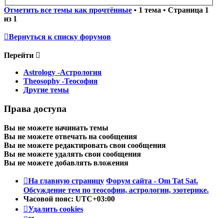
Отметить все темы как прочтённые
• 1 тема • Страница
1
из
1
Вернуться к списку форумов
Перейти
Astrology -Астрология
Theosophy -Теософия
Другие темы
Права доступа
Вы
не можете
начинать темы
Вы
не можете
отвечать на сообщения
Вы
не можете
редактировать свои сообщения
Вы
не можете
удалять свои сообщения
Вы
не можете
добавлять вложения
На главную страницу
Форум сайта - Om Tat Sat.
Обсуждение тем по теософии, астрологии, эзотерике.
Часовой пояс:
UTC+03:00
Удалить cookies