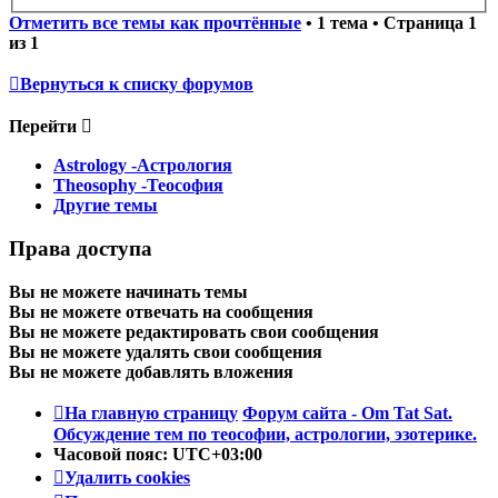
Отметить все темы как прочтённые
• 1 тема • Страница
1
из
1
Вернуться к списку форумов
Перейти
Astrology -Астрология
Theosophy -Теософия
Другие темы
Права доступа
Вы
не можете
начинать темы
Вы
не можете
отвечать на сообщения
Вы
не можете
редактировать свои сообщения
Вы
не можете
удалять свои сообщения
Вы
не можете
добавлять вложения
На главную страницу
Форум сайта - Om Tat Sat.
Обсуждение тем по теософии, астрологии, эзотерике.
Часовой пояс:
UTC+03:00
Удалить cookies