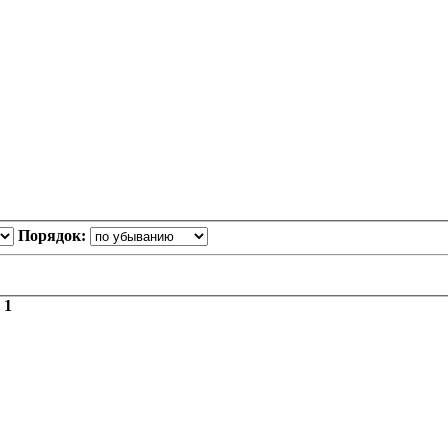
Порядок:
з
1