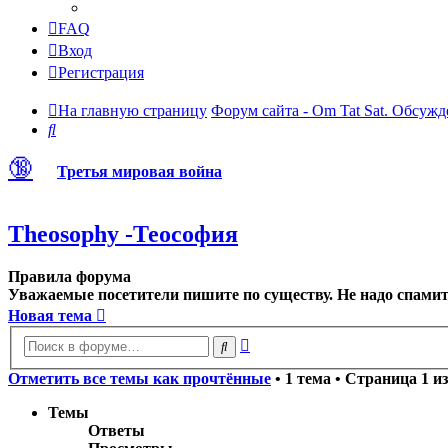
FAQ
Вход
Регистрация
На главную страницу
Форум сайта - Om Tat Sat. Обсужд
Поиск
🔞
Третья мировая война
Theosophy -Теософия
Правила форума
Уважаемые посетители пишите по существу. Не надо спамить
Новая тема
Расширенный
Поиск
поиск
Отметить все темы как прочтённые
• 1 тема • Страница
1
и
Темы
Ответы