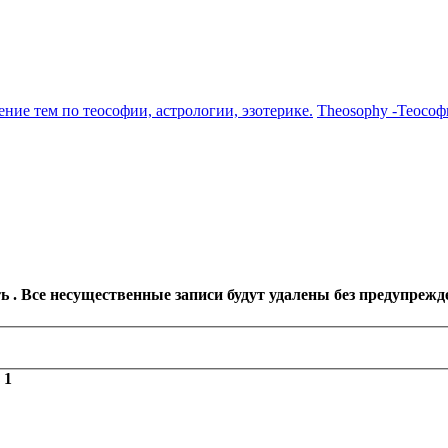
ение тем по теософии, астрологии, эзотерике.
Theosophy -Теософ
 . Все несущественные записи будут удалены без предупрежд
з
1