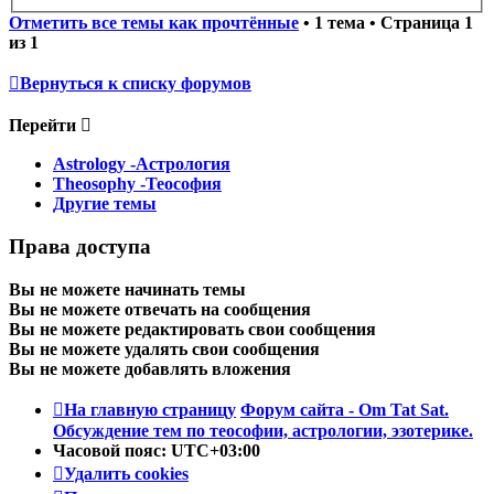
Отметить все темы как прочтённые
• 1 тема • Страница
1
из
1
Вернуться к списку форумов
Перейти
Astrology -Астрология
Theosophy -Теософия
Другие темы
Права доступа
Вы
не можете
начинать темы
Вы
не можете
отвечать на сообщения
Вы
не можете
редактировать свои сообщения
Вы
не можете
удалять свои сообщения
Вы
не можете
добавлять вложения
На главную страницу
Форум сайта - Om Tat Sat.
Обсуждение тем по теософии, астрологии, эзотерике.
Часовой пояс:
UTC+03:00
Удалить cookies