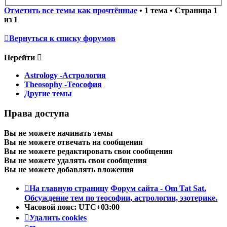
Отметить все темы как прочтённые
• 1 тема • Страница
1
из
1
Вернуться к списку форумов
Перейти
Astrology -Астрология
Theosophy -Теософия
Другие темы
Права доступа
Вы
не можете
начинать темы
Вы
не можете
отвечать на сообщения
Вы
не можете
редактировать свои сообщения
Вы
не можете
удалять свои сообщения
Вы
не можете
добавлять вложения
На главную страницу
Форум сайта - Om Tat Sat.
Обсуждение тем по теософии, астрологии, эзотерике.
Часовой пояс:
UTC+03:00
Удалить cookies