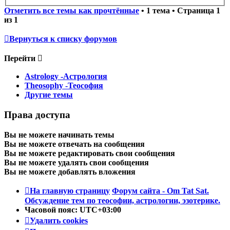
Отметить все темы как прочтённые
• 1 тема • Страница
1
из
1
Вернуться к списку форумов
Перейти
Astrology -Астрология
Theosophy -Теософия
Другие темы
Права доступа
Вы
не можете
начинать темы
Вы
не можете
отвечать на сообщения
Вы
не можете
редактировать свои сообщения
Вы
не можете
удалять свои сообщения
Вы
не можете
добавлять вложения
На главную страницу
Форум сайта - Om Tat Sat.
Обсуждение тем по теософии, астрологии, эзотерике.
Часовой пояс:
UTC+03:00
Удалить cookies