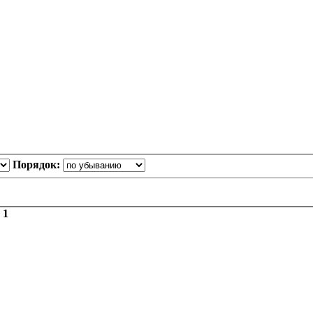
Порядок:
з
1