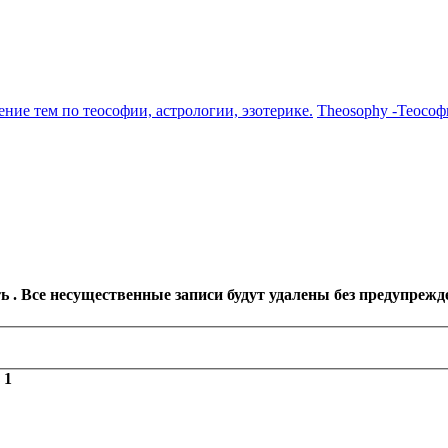
ение тем по теософии, астрологии, эзотерике.
Theosophy -Теософ
 . Все несущественные записи будут удалены без предупрежд
з
1