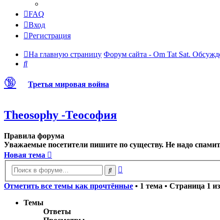
FAQ
Вход
Регистрация
На главную страницу
Форум сайта - Om Tat Sat. Обсужд
Поиск
🔞
Третья мировая война
Theosophy -Теософия
Правила форума
Уважаемые посетители пишите по существу. Не надо спамить
Новая тема
Расширенный
Поиск
поиск
Отметить все темы как прочтённые
• 1 тема • Страница
1
и
Темы
Ответы