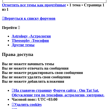
Отметить все темы как прочтённые
• 1 тема • Страница
1
из
1
Вернуться к списку форумов
Перейти
Astrology -Астрология
Theosophy -Теософия
Другие темы
Права доступа
Вы
не можете
начинать темы
Вы
не можете
отвечать на сообщения
Вы
не можете
редактировать свои сообщения
Вы
не можете
удалять свои сообщения
Вы
не можете
добавлять вложения
На главную страницу
Форум сайта - Om Tat Sat.
Обсуждение тем по теософии, астрологии, эзотерике.
Часовой пояс:
UTC+03:00
Удалить cookies