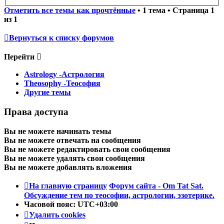
Отметить все темы как прочтённые
• 1 тема • Страница
1
из
1
Вернуться к списку форумов
Перейти
Astrology -Астрология
Theosophy -Теософия
Другие темы
Права доступа
Вы
не можете
начинать темы
Вы
не можете
отвечать на сообщения
Вы
не можете
редактировать свои сообщения
Вы
не можете
удалять свои сообщения
Вы
не можете
добавлять вложения
На главную страницу
Форум сайта - Om Tat Sat.
Обсуждение тем по теософии, астрологии, эзотерике.
Часовой пояс:
UTC+03:00
Удалить cookies