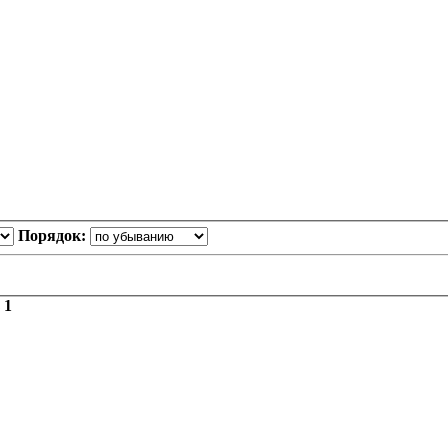
Порядок:
з
1