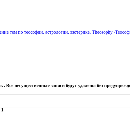
ение тем по теософии, астрологии, эзотерике.
Theosophy -Теософ
 . Все несущественные записи будут удалены без предупрежд
з
1