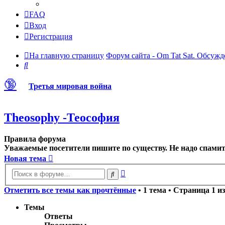
FAQ
Вход
Регистрация
На главную страницу
Форум сайта - Om Tat Sat. Обсужд
Поиск
🔞
Третья мировая война
Theosophy -Теософия
Правила форума
Уважаемые посетители пишите по существу. Не надо спамить
Новая тема
Расширенный
Поиск
поиск
Отметить все темы как прочтённые
• 1 тема • Страница
1
и
Темы
Ответы