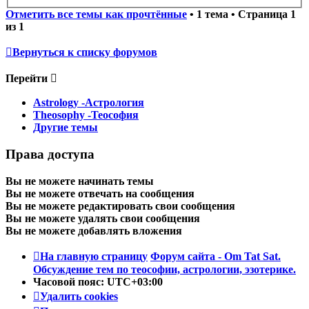
Отметить все темы как прочтённые
• 1 тема • Страница
1
из
1
Вернуться к списку форумов
Перейти
Astrology -Астрология
Theosophy -Теософия
Другие темы
Права доступа
Вы
не можете
начинать темы
Вы
не можете
отвечать на сообщения
Вы
не можете
редактировать свои сообщения
Вы
не можете
удалять свои сообщения
Вы
не можете
добавлять вложения
На главную страницу
Форум сайта - Om Tat Sat.
Обсуждение тем по теософии, астрологии, эзотерике.
Часовой пояс:
UTC+03:00
Удалить cookies