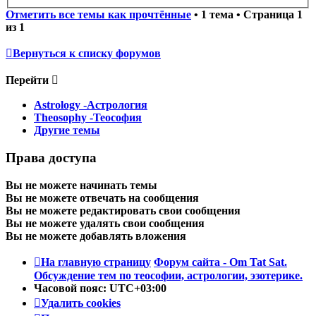
Отметить все темы как прочтённые
• 1 тема • Страница
1
из
1
Вернуться к списку форумов
Перейти
Astrology -Астрология
Theosophy -Теософия
Другие темы
Права доступа
Вы
не можете
начинать темы
Вы
не можете
отвечать на сообщения
Вы
не можете
редактировать свои сообщения
Вы
не можете
удалять свои сообщения
Вы
не можете
добавлять вложения
На главную страницу
Форум сайта - Om Tat Sat.
Обсуждение тем по теософии, астрологии, эзотерике.
Часовой пояс:
UTC+03:00
Удалить cookies