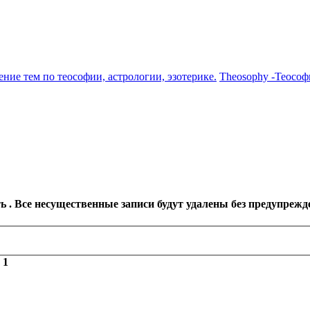
ение тем по теософии, астрологии, эзотерике.
Theosophy -Теософ
 . Все несущественные записи будут удалены без предупрежд
з
1