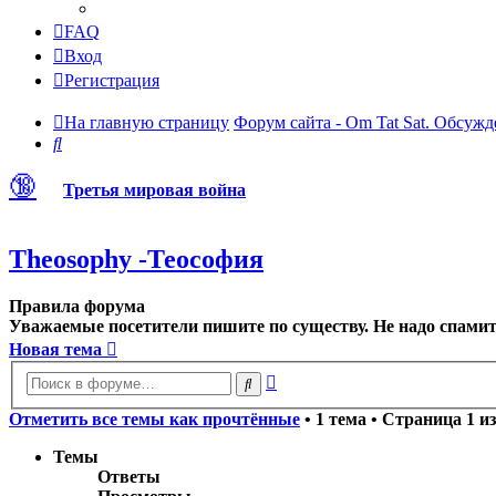
FAQ
Вход
Регистрация
На главную страницу
Форум сайта - Om Tat Sat. Обсужд
Поиск
🔞
Третья мировая война
Theosophy -Теософия
Правила форума
Уважаемые посетители пишите по существу. Не надо спамить
Новая тема
Расширенный
Поиск
поиск
Отметить все темы как прочтённые
• 1 тема • Страница
1
и
Темы
Ответы