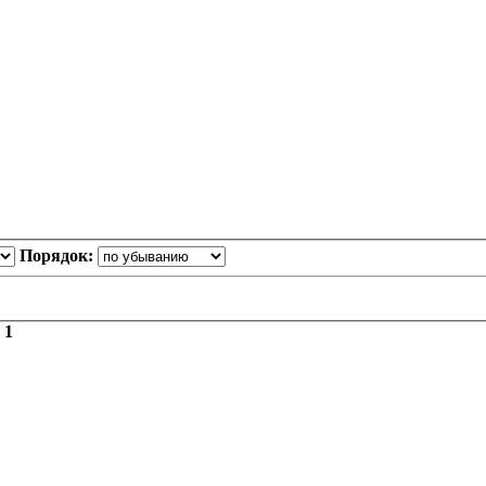
Порядок:
з
1