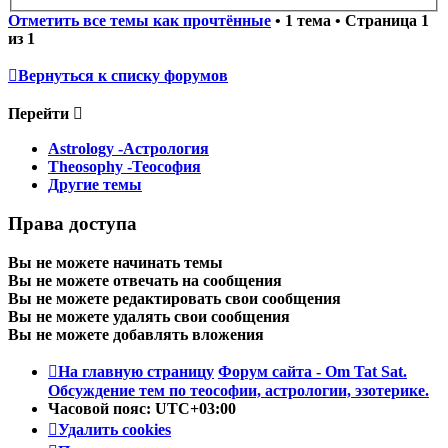
Отметить все темы как прочтённые
• 1 тема • Страница
1
из
1
Вернуться к списку форумов
Перейти
Astrology -Астрология
Theosophy -Теософия
Другие темы
Права доступа
Вы
не можете
начинать темы
Вы
не можете
отвечать на сообщения
Вы
не можете
редактировать свои сообщения
Вы
не можете
удалять свои сообщения
Вы
не можете
добавлять вложения
На главную страницу
Форум сайта - Om Tat Sat.
Обсуждение тем по теософии, астрологии, эзотерике.
Часовой пояс:
UTC+03:00
Удалить cookies